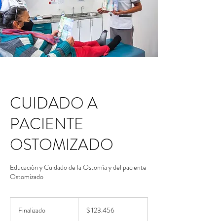
CUIDADO A
PACIENTE
OSTOMIZADO
Educación y Cuidado de la Ostomía y del paciente
Ostomizado
123.456
pesos
Finalizado
F
$ 123.456
colombianos
i