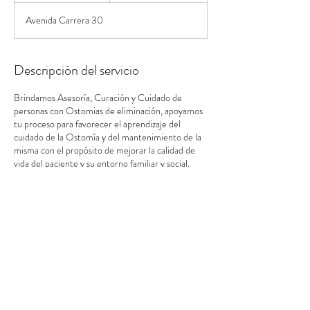
n
Avenida Carrera 30
a
l
i
z
Descripción del servicio
a
d
Brindamos Asesoría, Curación y Cuidado de
o
personas con Ostomias de eliminación, apoyamos
tu proceso para favorecer el aprendizaje del
cuidado de la Ostomía y del mantenimiento de la
misma con el propósito de mejorar la calidad de
vida del paciente y su entorno familiar y social.
Política de cancelación
El agendamiento y cancelación de citas debe
realizarse mediante contacto telefónico a los
números de contacto (+57)3146310013 /(601)
7747321