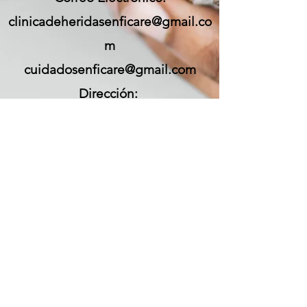
clinicadeheridasenficare@gmail.co
m
cuidadosenficare@gmail.com
Dirección:
Carrera 11 No 66 -53 consultorio
201
Cel.: (+57)
3146310013
/
Tel.:
(601)
7167120
Whastapp:
https://wa.me/message/IM67MFBED
5H7M1