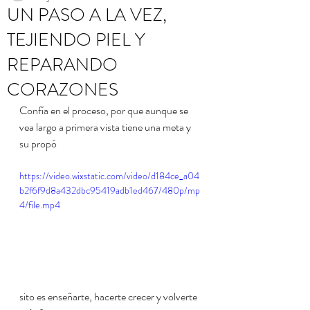
UN PASO A LA VEZ,
TEJIENDO PIEL Y
REPARANDO
CORAZONES
Confía en el proceso, por que aunque se 
vea largo a primera vista tiene una meta y 
su propó
https://video.wixstatic.com/video/d184ce_a04
b2f6f9d8a432dbc95419adb1ed467/480p/mp
4/file.mp4
sito es enseñarte, hacerte crecer y volverte 