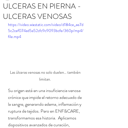
ULCERAS EN PIERNA -
ULCERAS VENOSAS
https://video.wixstatic.com/video/d184ce_ae7d
5c2cef074ad5a52cfc9c9093bcfe/360p/mp4/
file.mp4
Las úlceras venosas no solo duelen… también 
limitan.  
Su origen está en una insuficiencia venosa 
crónica que impide el retorno adecuado de 
la sangre, generando edema, inflamación y 
ruptura de tejidos. Pero en ENF&CARE, 
transformamos esa historia.  Aplicamos 
dispositivos avanzados de curación, 