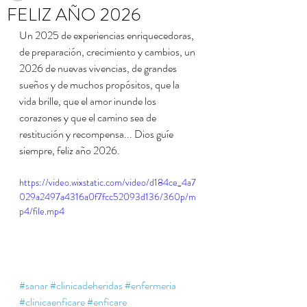
FELIZ AÑO 2026
Un 2025 de experiencias enriquecedoras, 
de preparación, crecimiento y cambios, un 
2026 de nuevas vivencias, de grandes 
sueños y de muchos propósitos, que la 
vida brille, que el amor inunde los 
corazones y que el camino sea de 
restitución y recompensa... Dios guíe 
siempre, feliz año 2026.
https://video.wixstatic.com/video/d184ce_4a7
029a2497a4316a0f7fcc52093d136/360p/m
p4/file.mp4
#sanar
#clinicadeheridas
#enfermeria
#clinicaenficare
#enficare