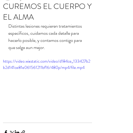
CUREMOS EL CUERPO Y
EL ALMA
Distintas lesiones requieren tratamientos 
específicos, cuidamos cada detalle para 
hacerlo posible, y contamos contigo para 
que salga aun mejor. 
https://video.wixstatic.com/video/d184ce_133427b2
b2d141ce81e061561211bf16/480p/mp4/file.mp4