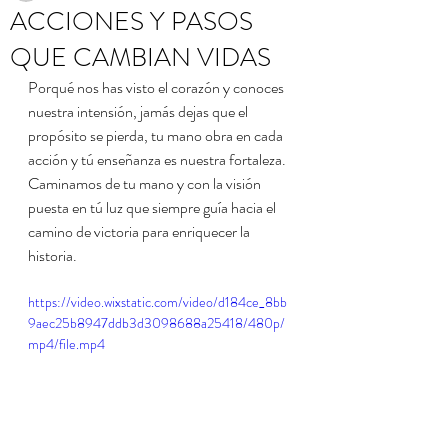
ACCIONES Y PASOS
QUE CAMBIAN VIDAS
Porqué nos has visto el corazón y conoces 
nuestra intensión, jamás dejas que el 
propósito se pierda, tu mano obra en cada 
acción y tú enseñanza es nuestra fortaleza. 
Caminamos de tu mano y con la visión 
puesta en tú luz que siempre guía hacia el 
camino de victoria para enriquecer la 
historia.
https://video.wixstatic.com/video/d184ce_8bb
9aec25b8947ddb3d3098688a25418/480p/
mp4/file.mp4